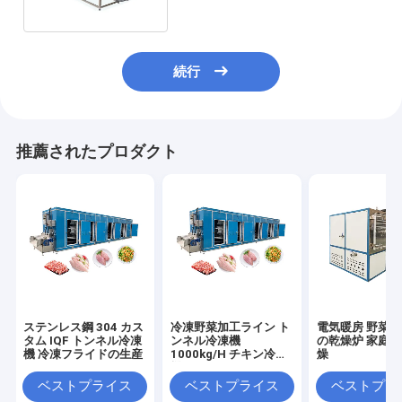
続行
推薦されたプロダクト
ステンレス鋼 304 カス
冷凍野菜加工ライン ト
電気暖房 野菜
タム IQF トンネル冷凍
ンネル冷凍機
の乾燥炉 家庭
機 冷凍フライドの生産
1000kg/H チキン冷凍
燥
機
ベストプライス
ベストプライス
ベストプラ