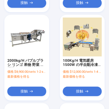
接触
接触
2000kg/H バブルブラ
100Kg/H 電気暖房
シ リンゴ 果物 野菜 洗
1500W の半自動冷凍フ
濯機 ホテル
レンチフライ生産ライ
価格:
$8,900.00/sets 1-2 sets
価格:
$12,000.00/sets 1-4 sets
ン
最新価格を得る
最新価格を得る
接触
接触