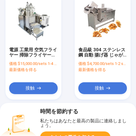
電源 工業用 空気フライ
食品級 304 ステンレス
ヤー 掃除フライヤー
鋼 自動 揚げ器 じゃが
6L 15KW ホテル
いも 片付け 粉末
価格:
$15,000.00/sets 1-4 sets
価格:
$4,700.00/sets 1-2 sets
最新価格を得る
最新価格を得る
接触
接触
時間を節約する
私たちはあなたと最高の製品に連絡しまし
ょう。