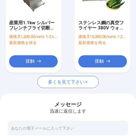
企業情報
会社案内
産業用1.1kw シルバー
ステンレス鋼の真空フ
フレンチフライ切断機
ライヤー 380V ウォル
品質管理
商業食品加工用
ト 6L フライ スナック
価格:
$1,200.00/sets 1-2 sets
価格:
$15,000.00/sets 1-2 sets
低オイル
最新価格を得る
最新価格を得る
お問い合わせ
ニュース
接触
接触
見積依頼
多くを見て下さい
熱売の爆発物
メッセージ
迅速に返信します
野菜果物生産ライン
商業用クリーニングマシン