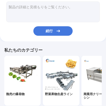
野菜果物フライヤーマシン
野菜フルーツの打抜き機
乾燥機械
続行
他のスナック機
調味器
私たちのカテゴリー
油取り機
熱売の爆発物
野菜果物生産ライン
商業用クリーニ
シン