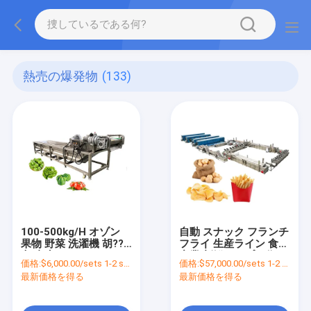
熱売の爆発物
(133)
100-500kg/H オゾン
自動 スナック フランチ
果物 野菜 洗濯機 胡??
フライ 生産ライン 食品
卜 麻生
産業 新鮮チップを作る
価格:
$6,000.00/sets 1-2 sets
価格:
$57,000.00/sets 1-2 sets
機械
最新価格を得る
最新価格を得る