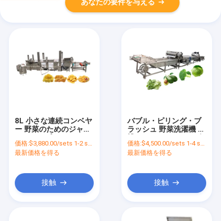
あなたの要件を与える
8L 小さな連続コンベヤ
バブル・ピリング・ブ
ー 野菜のためのジャガ
ラッシュ 野菜洗濯機 胡
イモチップスフライヤ
桃・カナソウ・リンゴ
価格:
$3,880.00/sets 1-2 sets
価格:
$4,500.00/sets 1-4 sets
ーマシン
最新価格を得る
最新価格を得る
接触
接触