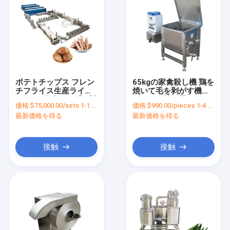
ポテトチップス フレン
65kgの家禽殺し機 鶏を
チフライス生産ライン
焼いて毛を剥がす機械
200KG 冷凍チップス製
ダックを焼く機
価格:
$75,000.00/sets 1-1 sets
価格:
$990.00/pieces 1-4 pieces
造機
最新価格を得る
最新価格を得る
接触
接触
ホーム
製品
ビデオ