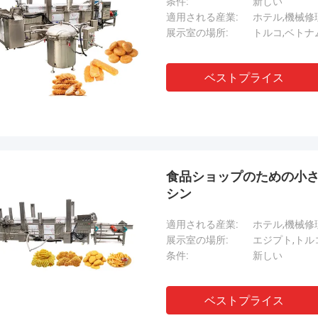
条件:
新しい
適用される産業:
ホテル,機械修
展示室の場所:
トルコ,ベトナ
ベストプライス
食品ショップのための小さ
シン
適用される産業:
ホテル,機械修
展示室の場所:
エジプト,トル
条件:
新しい
ベストプライス