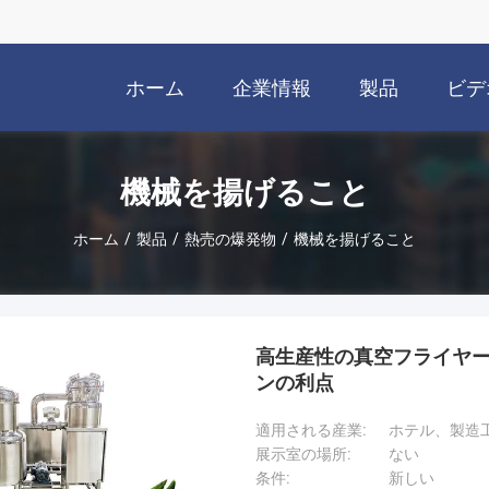
ホーム
企業情報
製品
ビデ
機械を揚げること
ホーム
/
製品
/
熱売の爆発物
/
機械を揚げること
高生産性の真空フライヤー
ンの利点
適用される産業:
ホテル、製造
展示室の場所:
ない
条件:
新しい