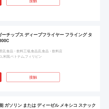
接触
ィンガーチップス ディープフライヤー フライング タ
00C
理店,食品・飲料工場,食品店,食品・飲料店
コ,米国,ベトナム,フィリピン
接触
能 ガソリン または ディーゼル メキシコ スナック