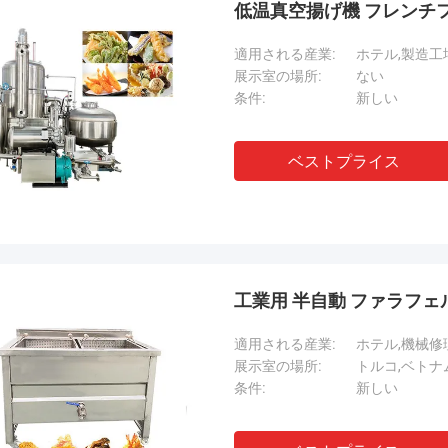
低温真空揚げ機 フレンチフ
適用される産業:
ホテル,製造工
展示室の場所:
ない
条件:
新しい
ベストプライス
工業用 半自動 ファラフェ
適用される産業:
ホテル,機械修
展示室の場所:
トルコ,ベトナ
条件:
新しい