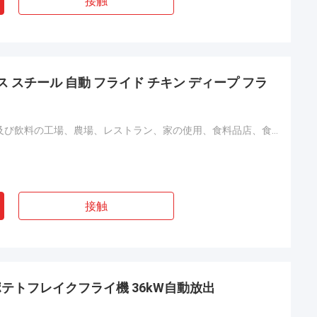
接触
テンレス スチール 自動 フライド チキン ディープ フラ
ホテル、食糧及び飲料の工場、農場、レストラン、家の使用、食料品店、食糧及び飲料の店
接触
テトフレイクフライ機 36kW自動放出