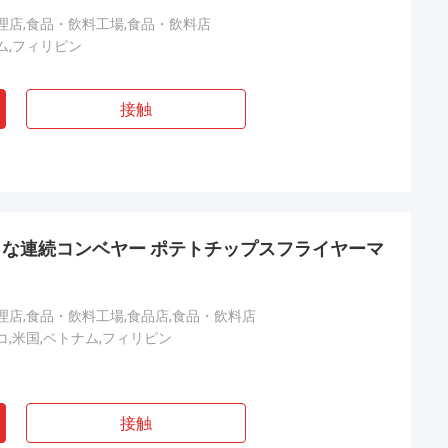
理店,食品・飲料工場,食品・飲料店
ム,フィリピン
接触
な連続コンベヤー ポテトチップスフライヤーマ
理店,食品・飲料工場,食品店,食品・飲料店
コ,米国,ベトナム,フィリピン
接触