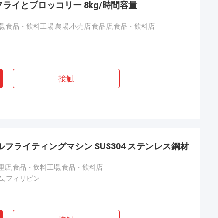
ライとブロッコリー 8kg/時間容量
場,食品・飲料工場,農場,小売店,食品店,食品・飲料店
接触
ルフライティングマシン SUS304 ステンレス鋼材
理店,食品・飲料工場,食品・飲料店
ム,フィリピン