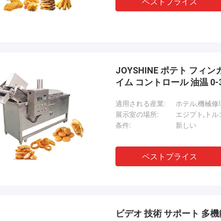
ベストプライス
JOYSHINE ポテト フ
イム コントロール 油温 0-3
適用される産業:
ホテル,機械修
展示室の場所:
エジプト,トル
条件:
新しい
ベストプライス
ビデオ 技術 サポート 多機