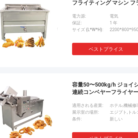
フライティング マシン フ
電力源:
電気
保証:
1 年
サイズ (L*W*H):
2200*800*9
ベストプライス
容量50〜500kg/h 
連続コンベヤーフライヤ
適用される産業:
ホテル,機械修
展示室の場所:
エジプト,トル
条件:
新しい