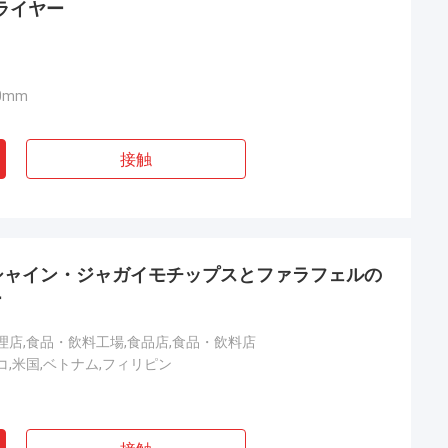
ライヤー
50mm
接触
ジョイシャイン・ジャガイモチップスとファラフェルの
ー
理店,食品・飲料工場,食品店,食品・飲料店
コ,米国,ベトナム,フィリピン