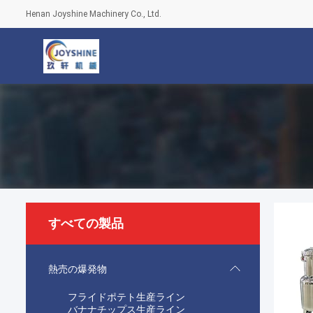
Henan Joyshine Machinery Co., Ltd.
すべての製品
熱売の爆発物
フライドポテト生産ライン
バナナチップス生産ライン