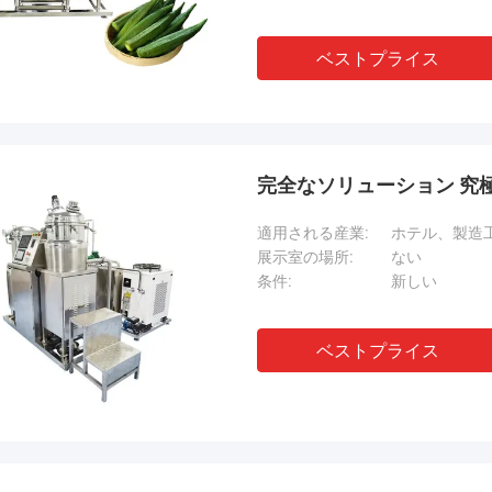
ベストプライス
完全なソリューション 究
適用される産業:
ホテル、製造
展示室の場所:
ない
条件:
新しい
ベストプライス