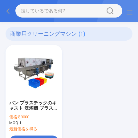
商業用クリーニングマシン
(1)
パン プラスチックのキ
ャスト 洗濯機 プラスチ
ックのバスケット 洗濯
価格:
$9000
機 乾燥機 工業用
MOQ:
1
最新価格を得る