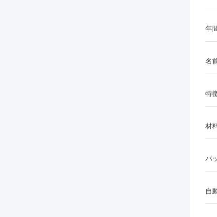
年
名
特
材
パ
自