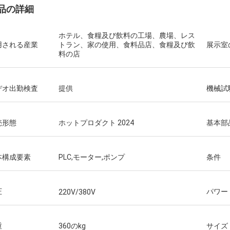
品の詳細
ホテル、食糧及び飲料の工場、農場、レス
用される産業
トラン、家の使用、食料品店、食糧及び飲
展示室
料の店
デオ出勤検査
提供
機械試
売形態
ホットプロダクト 2024
基本部
本構成要素
PLC,モーター,ポンプ
条件
圧
パワー
220V/380V
重
360のkg
サイズ (