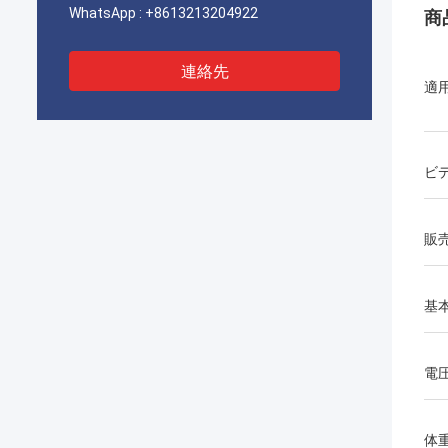
WhatsApp :
+8613213204922
商
連絡先
適
ビ
販
基
電
体