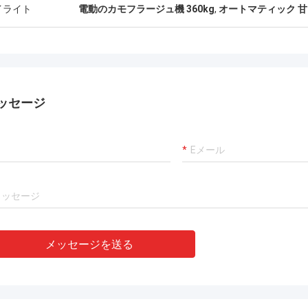
イライト
電動のカモフラージュ機 360kg
,
オートマティック 
ッセージ
メッセージを送る