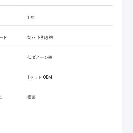
1 年
ード
胡?? 卜剥き機
低ダメージ率
1セット OEM
る
根菜