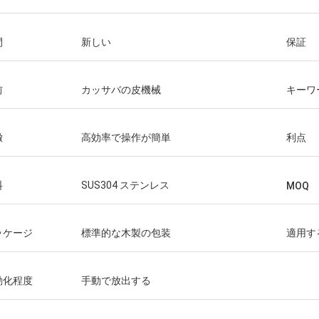
間
新しい
保証
前
カッサバの皮機械
キーワ
徴
高効率で操作が簡単
利点
料
SUS304 ステンレス
MOQ
ッケージ
標準的な木製の包装
適用す
動化程度
手動で放出する