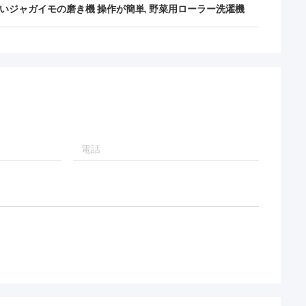
甘いジャガイモの磨き機 操作が簡単
,
野菜用ローラー洗濯機