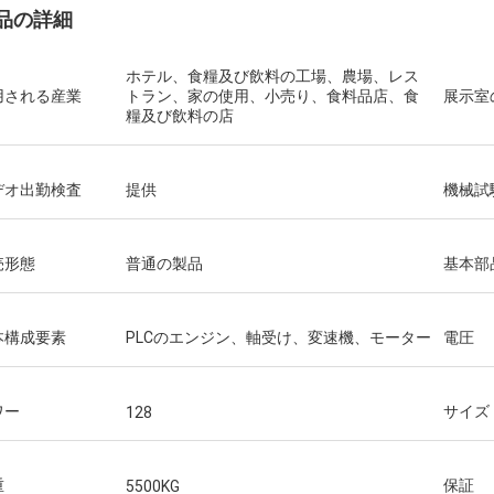
品の詳細
ホテル、食糧及び飲料の工場、農場、レス
用される産業
トラン、家の使用、小売り、食料品店、食
展示室
糧及び飲料の店
デオ出勤検査
提供
機械試
売形態
普通の製品
基本部
本構成要素
PLCのエンジン、軸受け、変速機、モーター
電圧
ワー
サイズ (
128
重
保証
5500KG