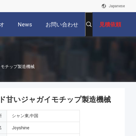
Japanese
オ
News
お問い合わせ
見積依頼
イモチップ製造機械
ド甘いジャガイモチップ製造機械
所
シャン東,中国
名
Joyshine