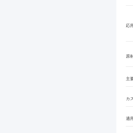
応
原
主要
カ
適