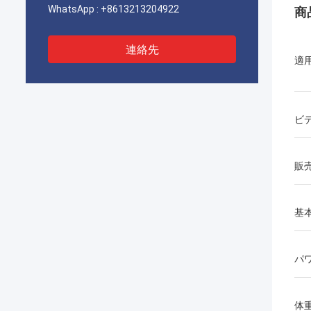
WhatsApp :
+8613213204922
商
連絡先
適
ビ
販
基
パ
体