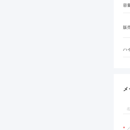
容
販
ハ
メ