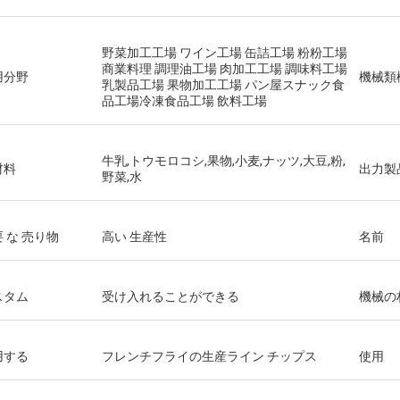
野菜加工工場 ワイン工場 缶詰工場 粉粉工場
商業料理 調理油工場 肉加工工場 調味料工場
用分野
機械類
乳製品工場 果物加工工場 パン屋スナック食
品工場冷凍食品工場 飲料工場
牛乳,トウモロコシ,果物,小麦,ナッツ,大豆,粉,
材料
出力製
野菜,水
 な 売り物
高い 生産性
名前
スタム
受け入れることができる
機械の
用する
フレンチフライの生産ライン チップス
使用