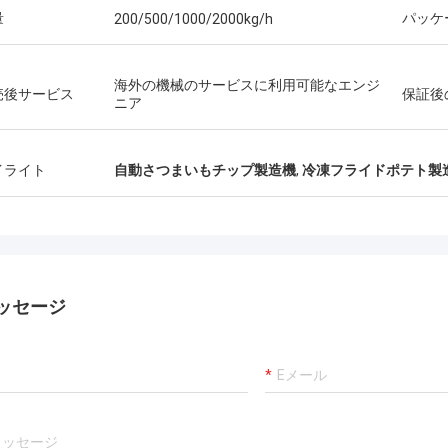
量
パッケ
200/500/1000/2000kg/h
海外の機械のサービスに利用可能なエンジ
売後サービス
保証後
ニア
イライト
自動さつまいもチップ製造機
,
冷凍フライドポテト製
ッセージ